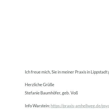
Ich freue mich, Sie in meiner Praxis in Lippstad
Herzliche Grüße
Stefanie Baumhöfer, geb. Voß
Info Warstein:
https://praxis-amhellweg.de/psy