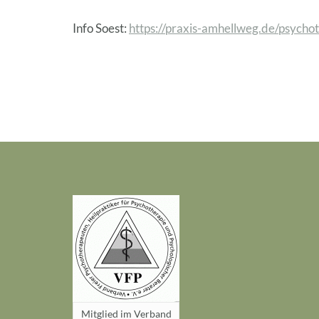
Info Soest:
https://praxis-amhellweg.de/psycho
Mitglied im Verband