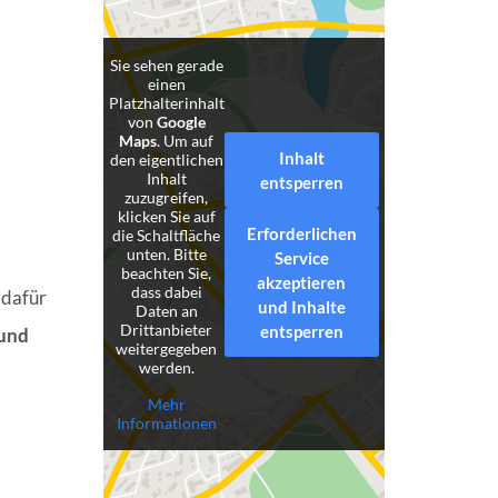
Sie sehen gerade
einen
Platzhalterinhalt
von
Google
Maps
. Um auf
Inhalt
den eigentlichen
Inhalt
entsperren
zuzugreifen,
klicken Sie auf
Erforderlichen
die Schaltfläche
unten. Bitte
Service
beachten Sie,
akzeptieren
dass dabei
 dafür
und Inhalte
Daten an
Drittanbieter
entsperren
und
weitergegeben
werden.
Mehr
Informationen