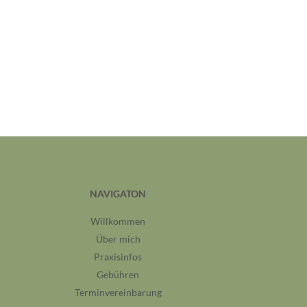
NAVIGATON
Willkommen
Über mich
Praxisinfos
Gebühren
Terminvereinbarung