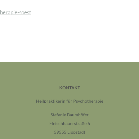
therapie-soest
KONTAKT
Heilpraktikerin für Psychotherapie
Stefanie Baumhöfer
Fleischhauerstraße 6
59555 Lippstadt