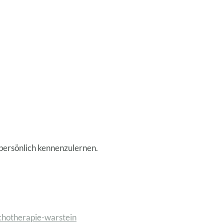
t persönlich kennenzulernen.
chotherapie-warstein