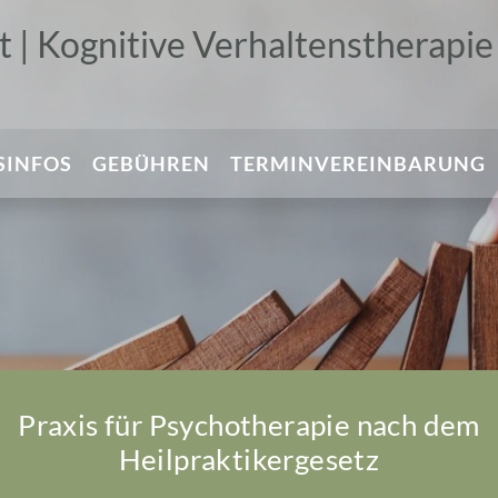
 | Kognitive Verhaltenstherapie
SINFOS
GEBÜHREN
TERMINVEREINBARUNG
Praxis für Psychotherapie nach dem
Heilpraktikergesetz