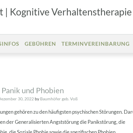
 | Kognitive Verhaltenstherapie
SINFOS
GEBÜHREN
TERMINVEREINBARUNG
 Panik und Phobien
Dezember 30, 2022
by
Baumhöfer geb. Voß
ungen gehören zu den häufigsten psychischen Störungen. Dar
ben der Generalisierten Angststörung die Panikstörung, die
ie, die Soziale Phobie sowie die spezifischen Phobien.