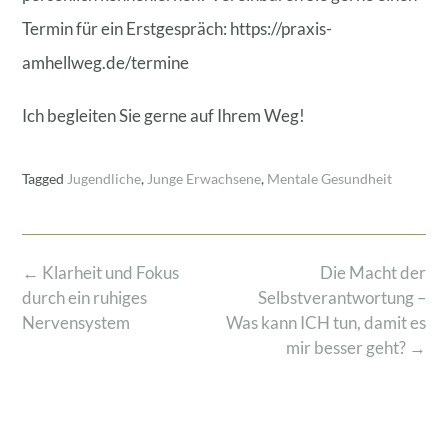
Termin für ein Erstgespräch: https://praxis-
amhellweg.de/termine
Ich begleiten Sie gerne auf Ihrem Weg!
Tagged
Jugendliche
,
Junge Erwachsene
,
Mentale Gesundheit
Post
←
Klarheit und Fokus
Die Macht der
navigation
durch ein ruhiges
Selbstverantwortung –
Nervensystem
Was kann ICH tun, damit es
mir besser geht?
→